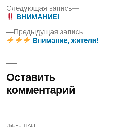
Следующая
Следующая запись
запись:
ВНИМАНИЕ!
Навигация
Предыдущая
Предыдущая запись
по
запись:
Внимание, жители!
записям
Оставить
комментарий
#БЕРЕГНАШ