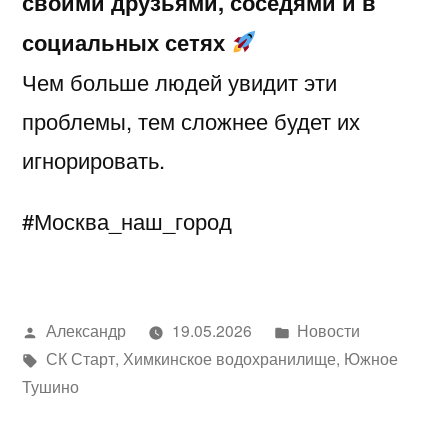
своими друзьями, соседями и в
социальных сетях
Чем больше людей увидит эти
проблемы, тем сложнее будет их
игнорировать.
#Москва_наш_город
Написано
Написано
Александр
19.05.2026
Новости
автором
Метки:
в
СК Старт
,
Химкинское водохранилище
,
Южное
Тушино